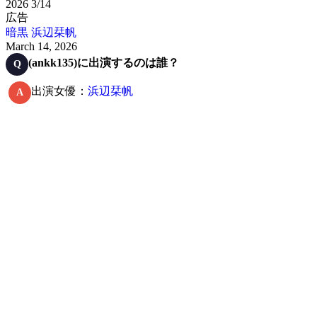
2026
3/14
広告
暗黒
浜辺栞帆
March 14, 2026
(ankk135)に出演するのは誰？
Q
出演女優：
浜辺栞帆
A