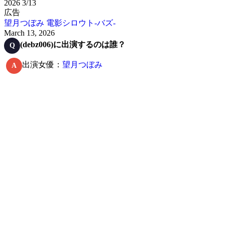
2026
3/13
広告
望月つぼみ
電影シロウト-バズ-
March 13, 2026
(debz006)に出演するのは誰？
Q
出演女優：
望月つぼみ
A