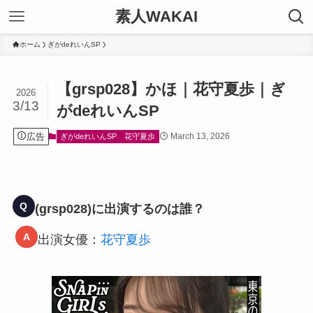
素人WAKAI
ホーム
ぎがdeれいんSP
【grsp028】かほ｜花守夏歩｜ぎ
2026
3/13
がdeれいんSP
広告
March 13, 2026
ぎがdeれいんSP
花守夏歩
Q
(grsp028)に出演するのは誰？
A
出演女優：
花守夏歩