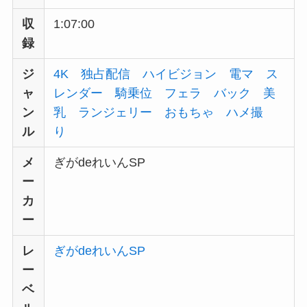
収
1:07:00
録
ジ
4K
独占配信
ハイビジョン
電マ
ス
ャ
レンダー
騎乗位
フェラ
バック
美
ン
乳
ランジェリー
おもちゃ
ハメ撮
ル
り
メ
ぎがdeれいんSP
ー
カ
ー
レ
ぎがdeれいんSP
ー
ベ