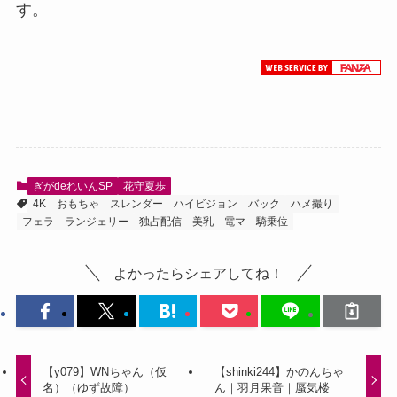
す。
ぎがdeれいんSP
花守夏歩
4K
おもちゃ
スレンダー
ハイビジョン
バック
ハメ撮り
フェラ
ランジェリー
独占配信
美乳
電マ
騎乗位
よかったらシェアしてね！
【y079】WNちゃん（仮
【shinki244】かのんちゃ
名）（ゆず故障）
ん｜羽月果音｜蜃気楼