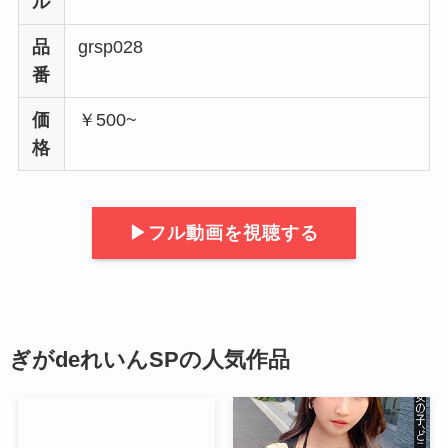
ル
品
grsp028
番
価
￥500~
格
▶︎フル動画を視聴する
ぎがdeれいんSPの人気作品