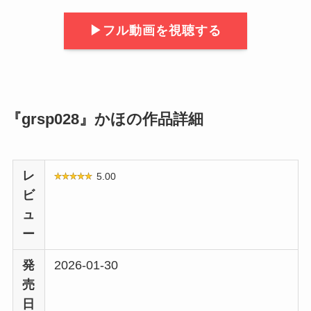
▶︎フル動画を視聴する
『grsp028』かほの作品詳細
レ
5.00
ビ
ュ
ー
発
2026-01-30
売
日