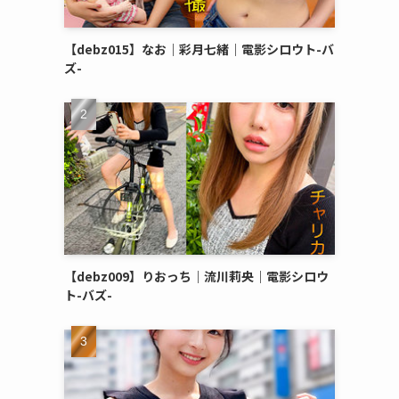
【debz015】なお｜彩月七緒｜電影シロウト-バ
ズ-
【debz009】りおっち｜流川莉央｜電影シロウ
ト-バズ-