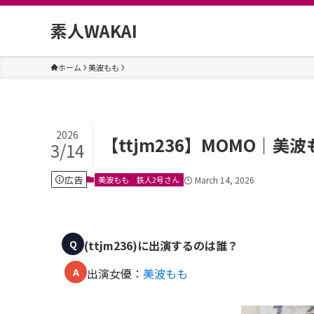
素人WAKAI
ホーム
美波もも
2026
【ttjm236】MOMO｜美
3/14
広告
美波もも
鉄人2号さん
March 14, 2026
Q
(ttjm236)に出演するのは誰？
A
出演女優：
美波もも